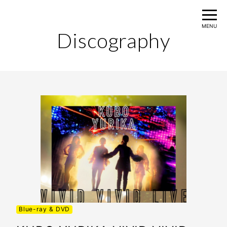
MENU
Discography
Home
Information
Profile
Movie
Discography
Live
Blue-ray & DVD